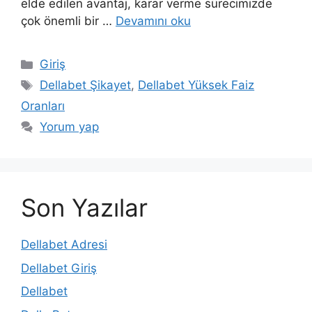
elde edilen avantaj, karar verme sürecimizde
çok önemli bir …
Devamını oku
Kategoriler
Giriş
Etiketler
Dellabet Şikayet
,
Dellabet Yüksek Faiz
Oranları
Yorum yap
Son Yazılar
Dellabet Adresi
Dellabet Giriş
Dellabet