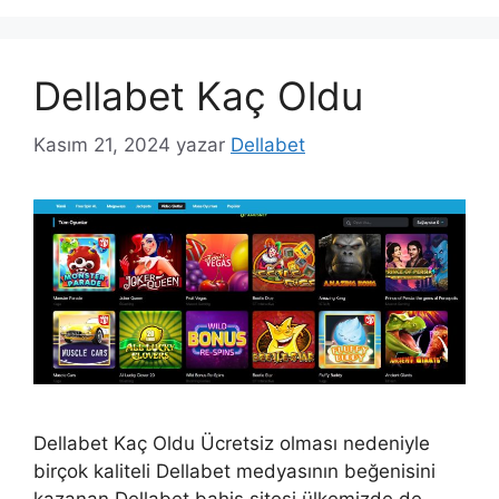
Dellabet Kaç Oldu
Kasım 21, 2024
yazar
Dellabet
Dellabet Kaç Oldu Ücretsiz olması nedeniyle
birçok kaliteli Dellabet medyasının beğenisini
kazanan Dellabet bahis sitesi ülkemizde de