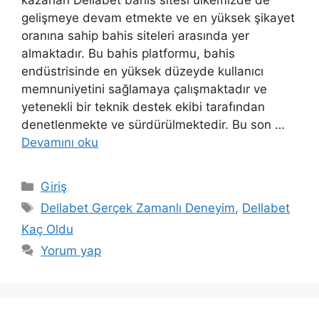
gelişmeye devam etmekte ve en yüksek şikayet
oranına sahip bahis siteleri arasında yer
almaktadır. Bu bahis platformu, bahis
endüstrisinde en yüksek düzeyde kullanıcı
memnuniyetini sağlamaya çalışmaktadır ve
yetenekli bir teknik destek ekibi tarafından
denetlenmekte ve sürdürülmektedir. Bu son …
Devamını oku
Kategoriler
Giriş
Etiketler
Dellabet Gerçek Zamanlı Deneyim
,
Dellabet
Kaç Oldu
Yorum yap