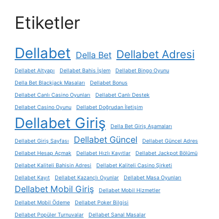
Etiketler
Dellabet
Dellabet Adresi
Della Bet
Dellabet Altyapı
Dellabet Bahis İşlem
Dellabet Bingo Oyunu
Della Bet Blackjack Masaları
Dellabet Bonus
Dellabet Canlı Casino Oyunları
Dellabet Canlı Destek
Dellabet Casino Oyunu
Dellabet Doğrudan İletişim
Dellabet Giriş
Della Bet Giriş Aşamaları
Dellabet Güncel
Dellabet Giriş Sayfası
Dellabet Güncel Adres
Dellabet Hesap Açmak
Dellabet Hızlı Kayıtlar
Dellabet Jackpot Bölümü
Dellabet Kaliteli Bahisin Adresi
Dellabet Kaliteli Casino Şirketi
Dellabet Kayıt
Dellabet Kazançlı Oyunlar
Dellabet Masa Oyunları
Dellabet Mobil Giriş
Dellabet Mobil Hizmetler
Dellabet Mobil Ödeme
Dellabet Poker Bilgisi
Dellabet Popüler Turnuvalar
Dellabet Sanal Masalar