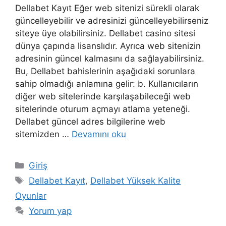
Dellabet Kayıt Eğer web sitenizi sürekli olarak
güncelleyebilir ve adresinizi güncelleyebilirseniz
siteye üye olabilirsiniz. Dellabet casino sitesi
dünya çapında lisanslıdır. Ayrıca web sitenizin
adresinin güncel kalmasını da sağlayabilirsiniz.
Bu, Dellabet bahislerinin aşağıdaki sorunlara
sahip olmadığı anlamına gelir: b. Kullanıcıların
diğer web sitelerinde karşılaşabileceği web
sitelerinde oturum açmayı atlama yeteneği.
Dellabet güncel adres bilgilerine web
sitemizden …
Devamını oku
Kategoriler
Giriş
Etiketler
Dellabet Kayıt
,
Dellabet Yüksek Kalite
Oyunlar
Yorum yap