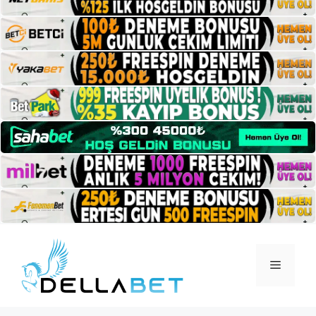
İçeriğe
atla
Menü