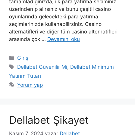
tamamladığınızda, ilk para yatırma seçiminiz
üzerinden p alırsınız ve bunu çeşitli casino
oyunlarında gelecekteki para yatırma
seçimlerinizde kullanabilirsiniz. Casino
alternatifleri ve diğer tüm casino alternatifleri
arasında çok …
Devamını oku
Kategoriler
Giriş
Etiketler
Dellabet Güvenilir Mi
,
Dellabet Minimum
Yatırım Tutarı
Yorum yap
Dellabet Şikayet
Kasım 7, 2024
yazar
Dellabet