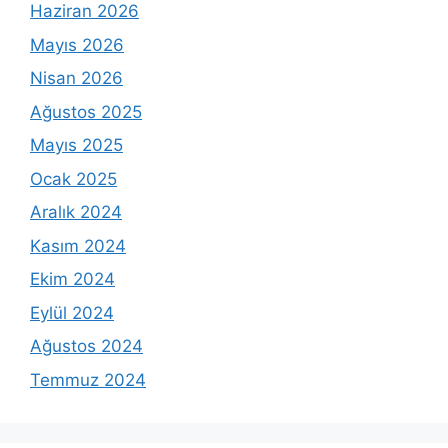
Haziran 2026
Mayıs 2026
Nisan 2026
Ağustos 2025
Mayıs 2025
Ocak 2025
Aralık 2024
Kasım 2024
Ekim 2024
Eylül 2024
Ağustos 2024
Temmuz 2024