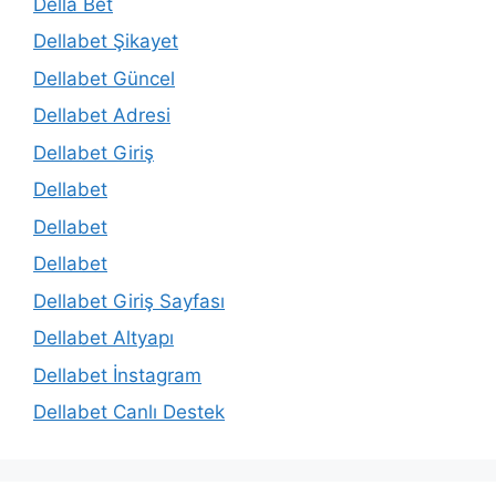
Della Bet
Dellabet Şikayet
Dellabet Güncel
Dellabet Adresi
Dellabet Giriş
Dellabet
Dellabet
Dellabet
Dellabet Giriş Sayfası
Dellabet Altyapı
Dellabet İnstagram
Dellabet Canlı Destek