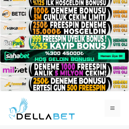
İçeriğe
atla
Menü