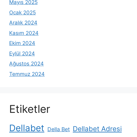
Mayıs 2025
Ocak 2025
Aralık 2024
Kasım 2024
Ekim 2024
Eylül 2024
Ağustos 2024
Temmuz 2024
Etiketler
Dellabet
Dellabet Adresi
Della Bet