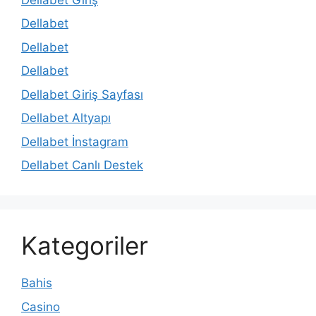
Dellabet
Dellabet
Dellabet
Dellabet Giriş Sayfası
Dellabet Altyapı
Dellabet İnstagram
Dellabet Canlı Destek
Kategoriler
Bahis
Casino