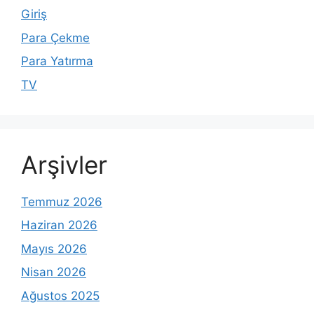
Giriş
Para Çekme
Para Yatırma
TV
Arşivler
Temmuz 2026
Haziran 2026
Mayıs 2026
Nisan 2026
Ağustos 2025