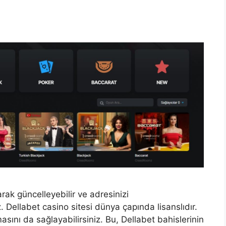
arak güncelleyebilir ve adresinizi
z. Dellabet casino sitesi dünya çapında lisanslıdır.
sını da sağlayabilirsiniz. Bu, Dellabet bahislerinin