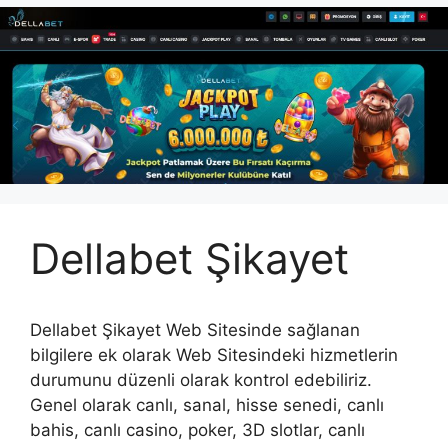
Dellabet Şikayet
Dellabet Şikayet Web Sitesinde sağlanan
bilgilere ek olarak Web Sitesindeki hizmetlerin
durumunu düzenli olarak kontrol edebiliriz.
Genel olarak canlı, sanal, hisse senedi, canlı
bahis, canlı casino, poker, 3D slotlar, canlı