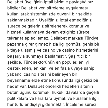
Dellabet üyeliğinin iptali bizimle paylaştığınız
bilgiler Dellabet veri şifreleme uygulaması
kullanılarak sistemimizde güvenli bir şekilde
saklanmaktadır. Üyeliğinizi iptal etmediğiniz
sürece belgeleriniz şifrelenerek korunur ve
hizmeti kullanmaya devam ettiğiniz sürece
tekrar talep edilemez. Dellabet markası Türkiye
pazarına girer girmez hızla ilgi görmüş, geniş bir
kitleye ulaşmış ve casino ve casino hizmetlerini
başarıyla sunmaya başlamıştır. Şaşırtıcı bir
şekilde, Türk sektörünün en popüler, en iyi
desteklenen, en karlı ve en fazla üyeye sahip
yabancı casino sitesini belirleyen bir
beyanname elde etme konusunda ilgi çekici bir
hedef var. Dellabet öncelikli hedefleri sitenin
bütünlüğünü korumak, hukuki davalarda geçerli
politikalara ve kararlara uymak ve kurallarla ilgili
her türlü endişeyi gidermektir. İnceleme süreci