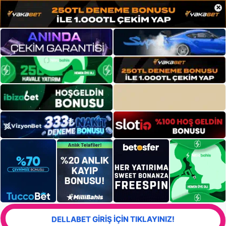
×
DELLABET GİRİŞ İÇİN TIKLAYINIZ!