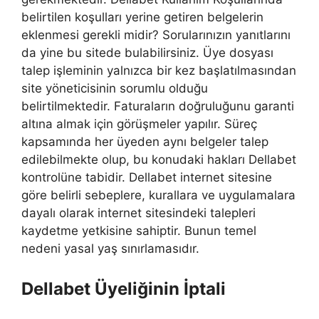
belirtilen koşulları yerine getiren belgelerin
eklenmesi gerekli midir? Sorularınızın yanıtlarını
da yine bu sitede bulabilirsiniz. Üye dosyası
talep işleminin yalnızca bir kez başlatılmasından
site yöneticisinin sorumlu olduğu
belirtilmektedir. Faturaların doğruluğunu garanti
altına almak için görüşmeler yapılır. Süreç
kapsamında her üyeden aynı belgeler talep
edilebilmekte olup, bu konudaki hakları Dellabet
kontrolüne tabidir. Dellabet internet sitesine
göre belirli sebeplere, kurallara ve uygulamalara
dayalı olarak internet sitesindeki talepleri
kaydetme yetkisine sahiptir. Bunun temel
nedeni yasal yaş sınırlamasıdır.
Dellabet Üyeliğinin İptali