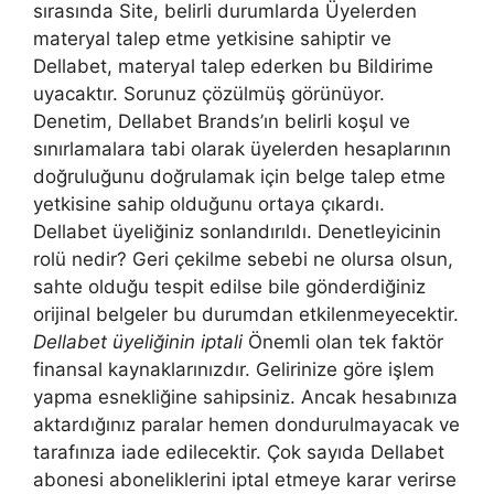
sırasında Site, belirli durumlarda Üyelerden
materyal talep etme yetkisine sahiptir ve
Dellabet, materyal talep ederken bu Bildirime
uyacaktır. Sorunuz çözülmüş görünüyor.
Denetim, Dellabet Brands’ın belirli koşul ve
sınırlamalara tabi olarak üyelerden hesaplarının
doğruluğunu doğrulamak için belge talep etme
yetkisine sahip olduğunu ortaya çıkardı.
Dellabet üyeliğiniz sonlandırıldı. Denetleyicinin
rolü nedir? Geri çekilme sebebi ne olursa olsun,
sahte olduğu tespit edilse bile gönderdiğiniz
orijinal belgeler bu durumdan etkilenmeyecektir.
Dellabet üyeliğinin iptali
Önemli olan tek faktör
finansal kaynaklarınızdır. Gelirinize göre işlem
yapma esnekliğine sahipsiniz. Ancak hesabınıza
aktardığınız paralar hemen dondurulmayacak ve
tarafınıza iade edilecektir. Çok sayıda Dellabet
abonesi aboneliklerini iptal etmeye karar verirse