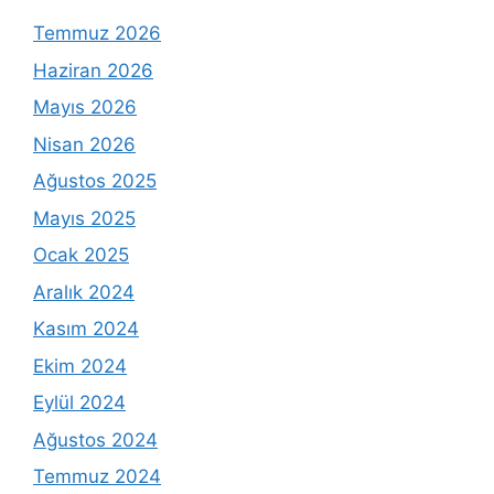
Temmuz 2026
Haziran 2026
Mayıs 2026
Nisan 2026
Ağustos 2025
Mayıs 2025
Ocak 2025
Aralık 2024
Kasım 2024
Ekim 2024
Eylül 2024
Ağustos 2024
Temmuz 2024