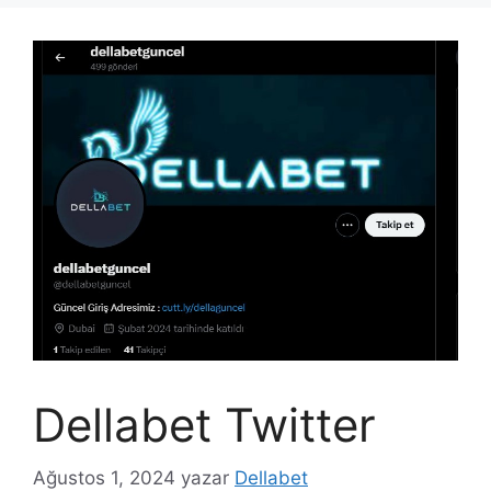
Dellabet Twitter
Ağustos 1, 2024
yazar
Dellabet