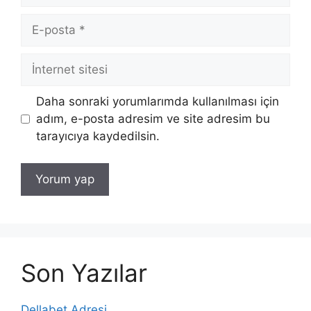
E-
posta
İnternet
sitesi
Daha sonraki yorumlarımda kullanılması için
adım, e-posta adresim ve site adresim bu
tarayıcıya kaydedilsin.
Son Yazılar
Dellabet Adresi