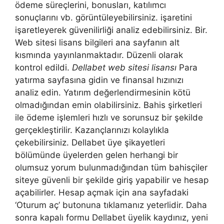
ödeme süreçlerini, bonusları, katılımcı
sonuçlarını vb. görüntüleyebilirsiniz. işaretini
işaretleyerek güvenilirliği analiz edebilirsiniz. Bir.
Web sitesi lisans bilgileri ana sayfanın alt
kısmında yayınlanmaktadır. Düzenli olarak
kontrol edildi.
Dellabet web sitesi lisansı
Para
yatırma sayfasına gidin ve finansal hızınızı
analiz edin. Yatırım değerlendirmesinin kötü
olmadığından emin olabilirsiniz. Bahis şirketleri
ile ödeme işlemleri hızlı ve sorunsuz bir şekilde
gerçekleştirilir. Kazançlarınızı kolaylıkla
çekebilirsiniz. Dellabet üye şikayetleri
bölümünde üyelerden gelen herhangi bir
olumsuz yorum bulunmadığından tüm bahisçiler
siteye güvenli bir şekilde giriş yapabilir ve hesap
açabilirler. Hesap açmak için ana sayfadaki
‘Oturum aç’ butonuna tıklamanız yeterlidir. Daha
sonra kapalı formu Dellabet üyelik kaydınız, yeni